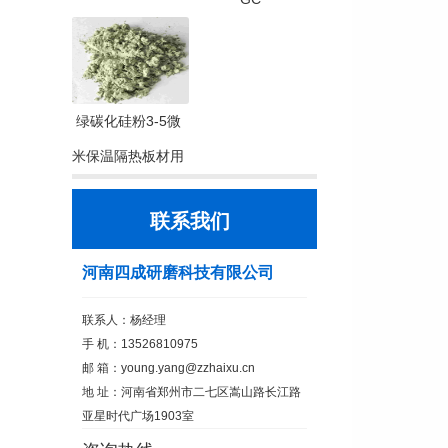
绿碳化硅粉3-5微
米保温隔热板材用
联系我们
河南四成研磨科技有限公司
联系人：杨经理
手 机：13526810975
邮 箱：
young.yang@zzhaixu.cn
地 址：河南省郑州市二七区嵩山路长江路
亚星时代广场1903室