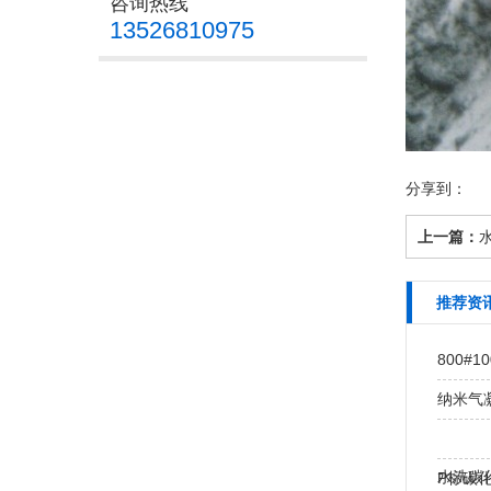
咨询热线
13526810975
分享到：
上一篇：
推荐资
800#
纳米气凝
水洗碳化
P标碳化