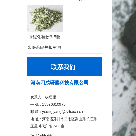
绿碳化硅粉3-5微
米保温隔热板材用
联系我们
河南四成研磨科技有限公司
联系人：杨经理
手 机：13526810975
邮 箱：
young.yang@zzhaixu.cn
地 址：河南省郑州市二七区嵩山路长江路
亚星时代广场1903室