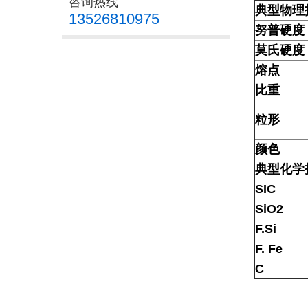
咨询热线
典型物理
13526810975
努普硬度
莫氏硬度
熔点
比重
粒形
颜色
典型化学
SIC
SiO2
F.Si
F. Fe
C