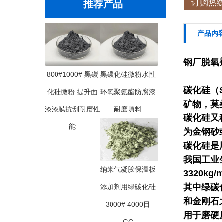
订购热线：
推荐产品
产品内
钢厂脱氧剂
800#1000# 黑碳
黑碳化硅微粉水性
碳化硅（
化硅微粉 提升面
环氧聚氨酯防腐漆
矿物，莫
漆漆膜抗刮耐磨性
耐磨填料
碳化硅又
能
为金钢砂
碳化硅是
我国工业
纳米气凝胶保温板
3320kg
其中绿碳
添加剂用绿碳化硅
和金刚石
3000# 4000目
用于磨硬
GC