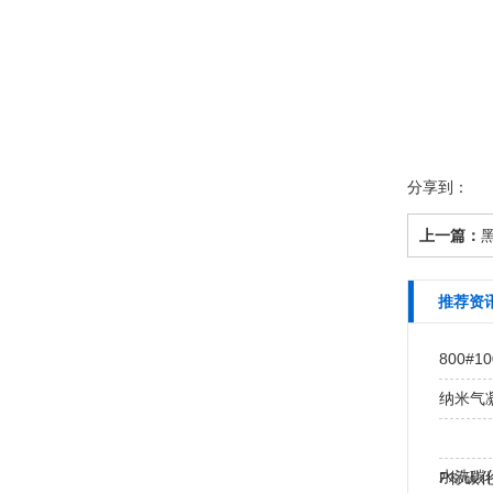
分享到：
上一篇：
黑
推荐资
800#
纳米气凝
水洗碳化
P标碳化