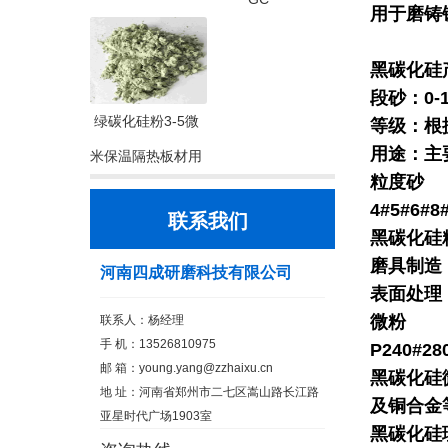
用于磨铸
黑碳化硅
段砂
：0-
绿碳化硅粉3-5微
等级：根据
用途：主
米保温隔热板材用
粒度砂
4#5#6#8
联系我们
黑碳化硅
磨具制造
河南四成研磨科技有限公司
表面处理
微粉
联系人：杨经理
手 机：13526810975
P240#28
邮 箱：
young.yang@zzhaixu.cn
黑碳化硅
地 址：河南省郑州市二七区嵩山路长江路
及铜合金
亚星时代广场1903室
黑碳化硅