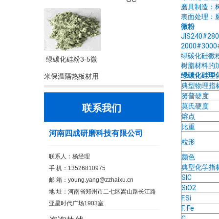
磨具制造：
表面处理：
微粉
JIS240#28
2000#3000
绿碳化硅微
绿碳化硅粉3-5微
树脂材料的
绿碳化硅理
米保温隔热板材用
典型物理指
努普硬度
莫氏硬度
联系我们
熔点
比重
河南四成研磨科技有限公司
粒形
联系人：杨经理
颜色
典型化学指
手 机：13526810975
SIC
邮 箱：
young.yang@zzhaixu.cn
SiO2
地 址：河南省郑州市二七区嵩山路长江路
F.Si
亚星时代广场1903室
F. Fe
C