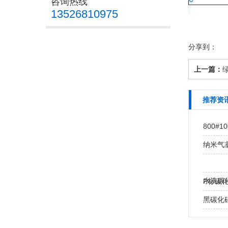
咨询热线
13526810975
分享到：
上一篇：
绿
推荐资
800#
纳米气凝
水洗碳化
P标碳化
黑碳化硅