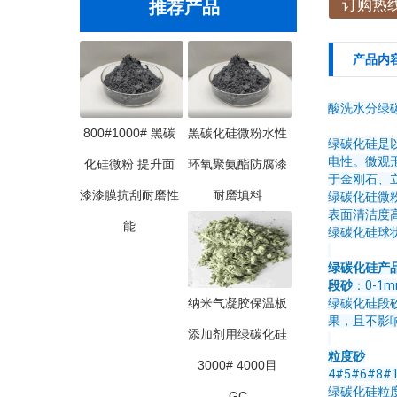
订购热线：
推荐产品
产品内
酸洗水分绿碳
800#1000# 黑碳
黑碳化硅微粉水性
绿碳化硅是
电性。微观形
化硅微粉 提升面
环氧聚氨酯防腐漆
于金刚石、立方
漆漆膜抗刮耐磨性
耐磨填料
绿碳化硅微
表面清洁度
能
绿碳化硅球
绿碳化硅产
段砂
：0-1mm
纳米气凝胶保温板
绿碳化硅段
果，且不影
添加剂用绿碳化硅
粒度砂
3000# 4000目
4#5#6#8#1
绿碳化硅粒
GC