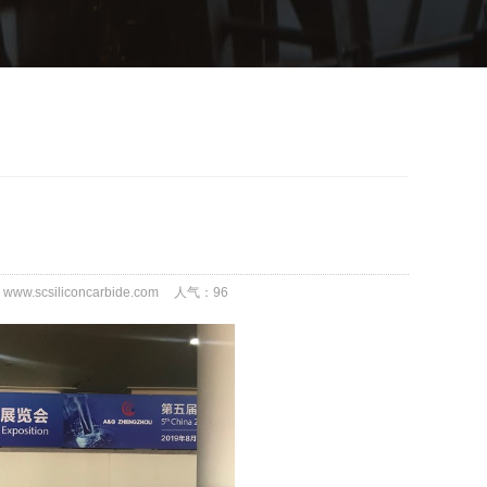
ww.scsiliconcarbide.com
人气：
96