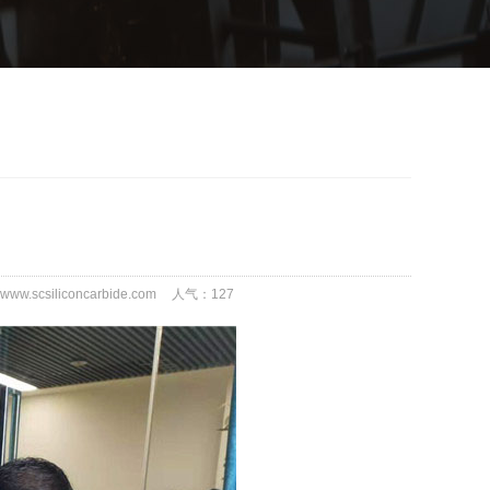
w.scsiliconcarbide.com
人气：
127