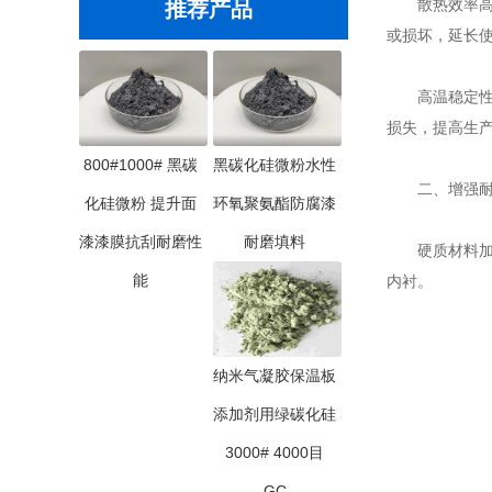
散热效率高：
推荐产品
或损坏，延长
高温稳定性：
损失，提高生
800#1000# 黑碳
黑碳化硅微粉水性
二、增强耐
化硅微粉 提升面
环氧聚氨酯防腐漆
漆漆膜抗刮耐磨性
耐磨填料
硬质材料加
能
内衬。
纳米气凝胶保温板
添加剂用绿碳化硅
3000# 4000目
GC