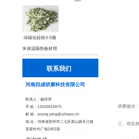
绿碳化硅粉3-5微
米保温隔热板材用
联系我们
河南四成研磨科技有限公司
联系人：杨经理
研磨抛光：可
手 机：13526810975
邮 箱：
young.yang@zzhaixu.cn
地 址：河南省郑州市二七区嵩山路长江路
三、优化材
亚星时代广场1903室