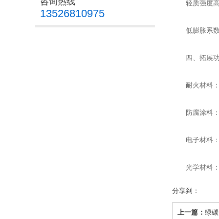
咨询热线
轻质强度高：
13526810975
低膨胀系数：
四、拓展功
耐火材料：作
防腐涂料：耐
电子材料：优
光学材料：可
分享到：
上一篇：
绿碳