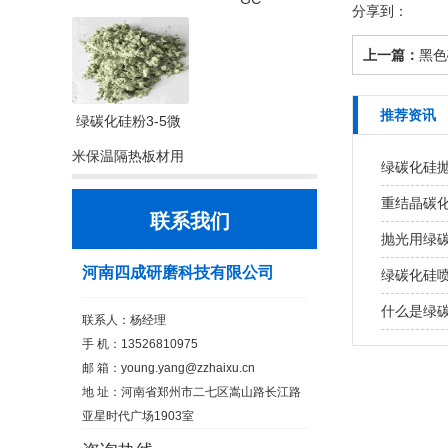
分享到：
上一篇：
黑色
推荐资讯
绿碳化硅粉3-5微
米保温隔热板材用
绿碳化硅
重结晶碳化
联系我们
抛光用绿
河南四成研磨科技有限公司
绿碳化硅
什么是绿
联系人：杨经理
手 机：13526810975
邮 箱：
young.yang@zzhaixu.cn
地 址：河南省郑州市二七区嵩山路长江路
亚星时代广场1903室