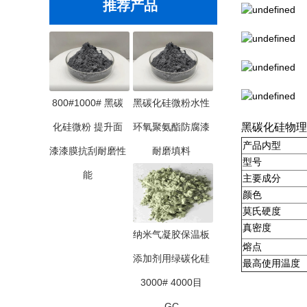
推荐产品
800#1000# 黑碳
黑碳化硅微粉水性
化硅微粉 提升面
环氧聚氨酯防腐漆
黑碳化硅物理
产品内型
漆漆膜抗刮耐磨性
耐磨填料
型号
能
主要成分
颜色
莫氏硬度
真密度
纳米气凝胶保温板
熔点
添加剂用绿碳化硅
最高使用温度
3000# 4000目
GC