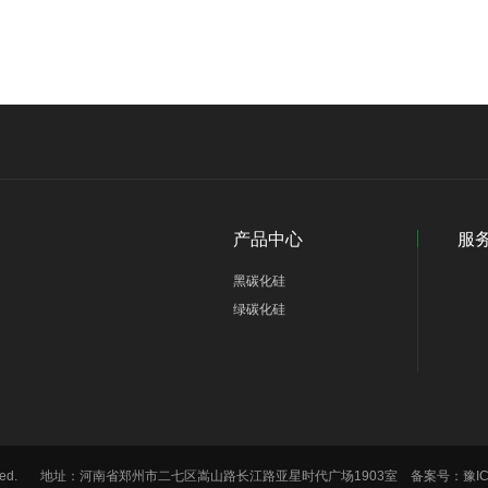
产品中心
服
黑碳化硅
绿碳化硅
hts Reserved. 地址：河南省郑州市二七区嵩山路长江路亚星时代广场1903室 备案号：
豫I