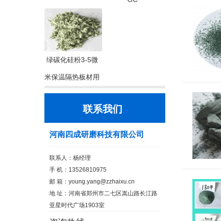
绿碳化硅粉3-5微
米保温隔热板材用
联系我们
河南四成研磨科技有限公司
联系人：杨经理
手 机：13526810975
邮 箱：
young.yang@zzhaixu.cn
地 址：河南省郑州市二七区嵩山路长江路
亚星时代广场1903室