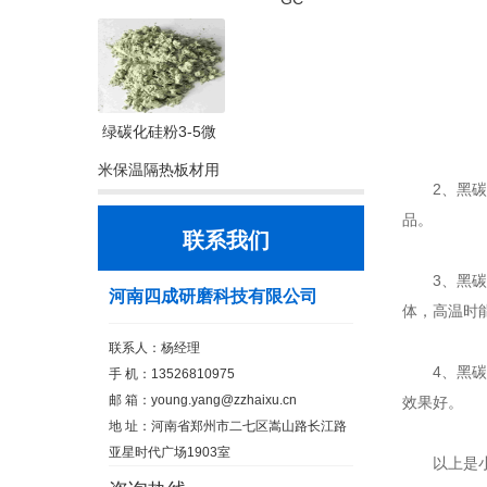
绿碳化硅粉3-5微
米保温隔热板材用
2、黑碳化
品。
联系我们
3、黑碳化
河南四成研磨科技有限公司
体，高温时
联系人：杨经理
4、黑碳化
手 机：13526810975
邮 箱：
young.yang@zzhaixu.cn
效果好。
地 址：河南省郑州市二七区嵩山路长江路
亚星时代广场1903室
以上是小编