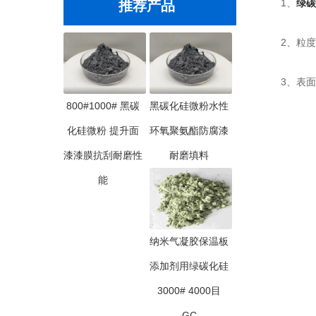
1、
绿碳
推荐产品
2、粒度形
3、表面经
800#1000# 黑碳
黑碳化硅微粉水性
化硅微粉 提升面
环氧聚氨酯防腐漆
漆漆膜抗刮耐磨性
耐磨填料
能
纳米气凝胶保温板
添加剂用绿碳化硅
3000# 4000目
GC