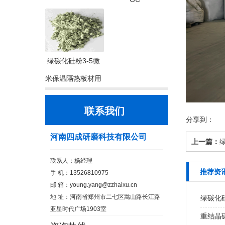
绿碳化硅粉3-5微
米保温隔热板材用
联系我们
分享到：
河南四成研磨科技有限公司
上一篇：
联系人：杨经理
推荐资
手 机：13526810975
邮 箱：
young.yang@zzhaixu.cn
地 址：河南省郑州市二七区嵩山路长江路
绿碳化
亚星时代广场1903室
重结晶