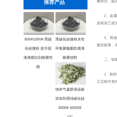
整部分，提
推荐产品
2、金属抛
后续加工或
3、其他材
800#1000# 黑碳
黑碳化硅微粉水性
抛光效果，
化硅微粉 提升面
环氧聚氨酯防腐漆
漆漆膜抗刮耐磨性
耐磨填料
二、研磨
能
1、制作
工过程中发
纳米气凝胶保温板
添加剂用绿碳化硅
3000# 4000目
GC