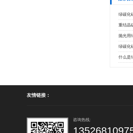
绿碳化
重结晶
抛光用
绿碳化
什么是
友情链接：
咨询热线:
1352681097