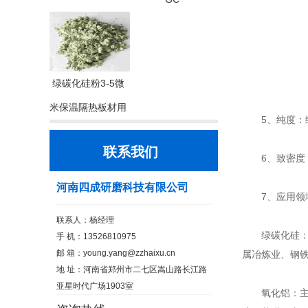
绿碳化硅粉3-5微
米保温隔热板材用
5、纯度：绿
联系我们
6、致密度：
河南四成研磨科技有限公司
7、应用领
联系人：杨经理
绿碳化硅：主
手 机：13526810975
邮 箱：
young.yang@zzhaixu.cn
属冶炼业、钢
地 址：河南省郑州市二七区嵩山路长江路
亚星时代广场1903室
氧化铝：主要