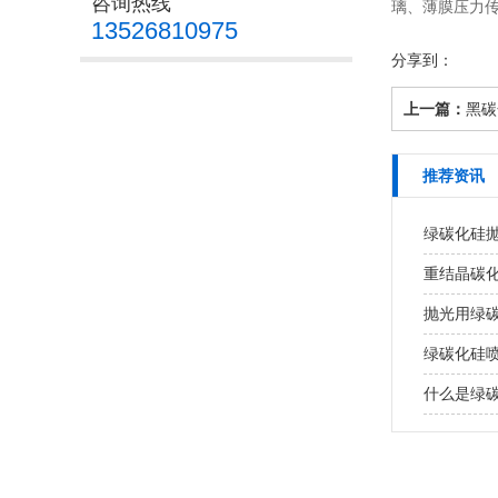
咨询热线
璃、薄膜压力
13526810975
分享到：
上一篇：
黑碳
推荐资讯
绿碳化硅
重结晶碳化
抛光用绿
绿碳化硅
什么是绿