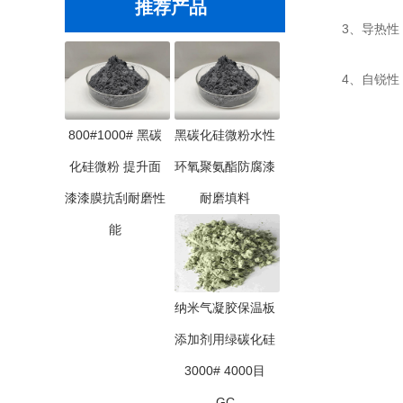
推荐产品
3、导热性：
4、自锐性：
800#1000# 黑碳
黑碳化硅微粉水性
化硅微粉 提升面
环氧聚氨酯防腐漆
漆漆膜抗刮耐磨性
耐磨填料
能
纳米气凝胶保温板
添加剂用绿碳化硅
3000# 4000目
GC