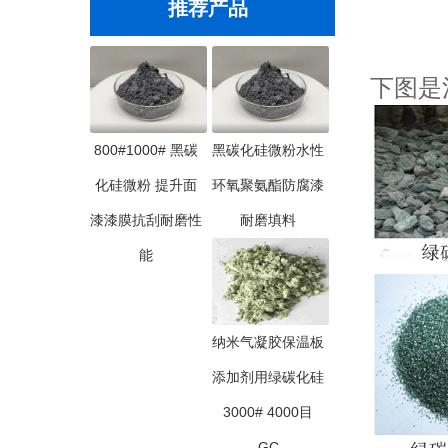
推荐产品
下图是
800#1000# 黑碳
黑碳化硅微粉水性
化硅微粉 提升面
环氧聚氨酯防腐漆
漆漆膜抗刮耐磨性
耐磨填料
能
纳米气凝胶保温板
添加剂用绿碳化硅
3000# 4000目
GC