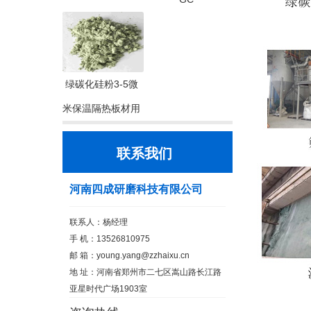
绿碳化硅粉3-5微
米保温隔热板材用
联系我们
河南四成研磨科技有限公司
联系人：杨经理
手 机：13526810975
邮 箱：
young.yang@zzhaixu.cn
地 址：河南省郑州市二七区嵩山路长江路
亚星时代广场1903室