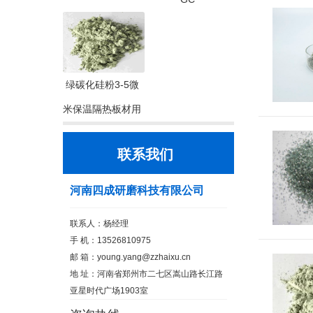
绿碳化硅粉3-5微
米保温隔热板材用
联系我们
河南四成研磨科技有限公司
联系人：杨经理
手 机：13526810975
邮 箱：
young.yang@zzhaixu.cn
地 址：河南省郑州市二七区嵩山路长江路
亚星时代广场1903室