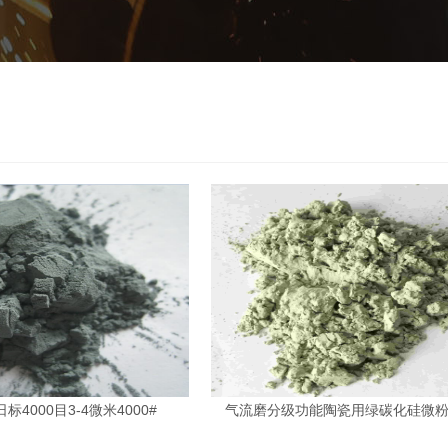
标4000目3-4微米4000#
气流磨分级功能陶瓷用绿碳化硅微粉W