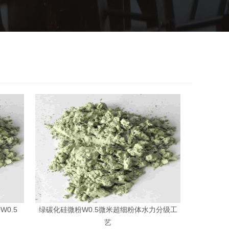
0.5
绿碳化硅微粉W0.5微米超细粉体水力分级工
艺