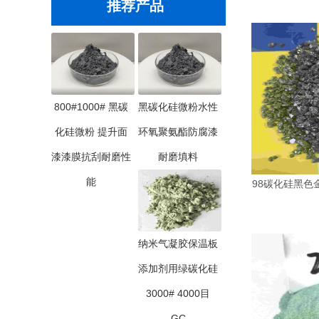
推荐产品
800#1000# 黑碳
黑碳化硅微粉水性
化硅微粉 提升面
环氧聚氨酯防腐漆
漆漆膜抗刮耐磨性
耐磨填料
能
98碳化硅黑色金
纳米气凝胶保温板
添加剂用绿碳化硅
3000# 4000目
GC