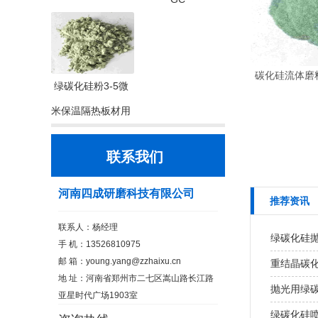
碳化硅流体磨料
绿碳化硅粉3-5微
米保温隔热板材用
联系我们
河南四成研磨科技有限公司
推荐资讯
联系人：杨经理
绿碳化硅
手 机：13526810975
邮 箱：
young.yang@zzhaixu.cn
重结晶碳化
地 址：河南省郑州市二七区嵩山路长江路
抛光用绿
亚星时代广场1903室
绿碳化硅