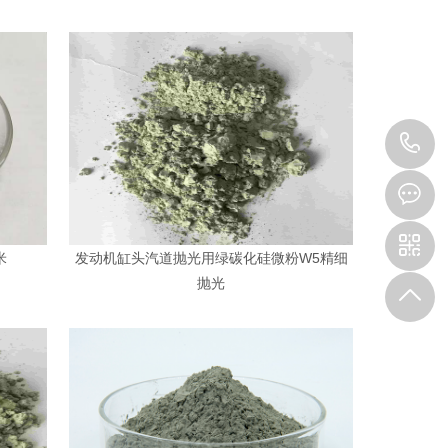
1
米
发动机缸头汽道抛光用绿碳化硅微粉W5精细
抛光