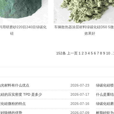
用研磨砂220目240目绿碳化
车辆散热器涂层材料绿碳化硅D50 5微
硅
效果好
152条
上一页
1
2
3
4
5
6
7
8
9
10
..
抛光材料有什么优点
2026-07-23
绿碳化硅喷
硅的压实密度 TPD 是多少
2026-07-17
什么是重结
碳化硅微粉的特点
2026-07-16
绿碳化硅磨
喷砂除锈的优势
2026-07-09
树脂砂轮为