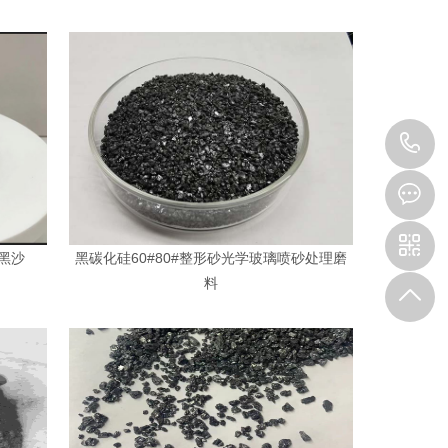
1
黑沙
黑碳化硅60#80#整形砂光学玻璃喷砂处理磨
料