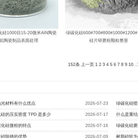
1000目15-20微米AIN陶瓷
绿碳化硅600#700#800#1000#1200
铝陶瓷制品表面处理
硅片研磨粉颗粒整形
152条
上一页
1
2
3
4
5
6
7
8
9
10
..
抛光材料有什么优点
2026-07-23
绿碳化硅喷
硅的压实密度 TPD 是多少
2026-07-17
什么是重结
碳化硅微粉的特点
2026-07-16
绿碳化硅磨
喷砂除锈的优势
2026-07-09
树脂砂轮为