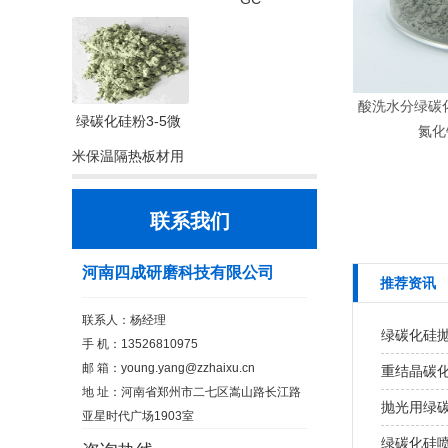
酸洗水分绿碳化硅
绿碳化硅粉3-5微
氮化
米保温隔热板材用
联系我们
河南四成研磨科技有限公司
推荐资讯
联系人：杨经理
绿碳化硅
手 机：13526810975
邮 箱：
young.yang@zzhaixu.cn
重结晶碳化
地 址：河南省郑州市二七区嵩山路长江路
抛光用绿
亚星时代广场1903室
绿碳化硅