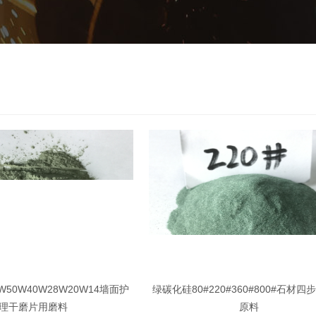
50W40W28W20W14墙面护
绿碳化硅80#220#360#800#石材四
理干磨片用磨料
原料