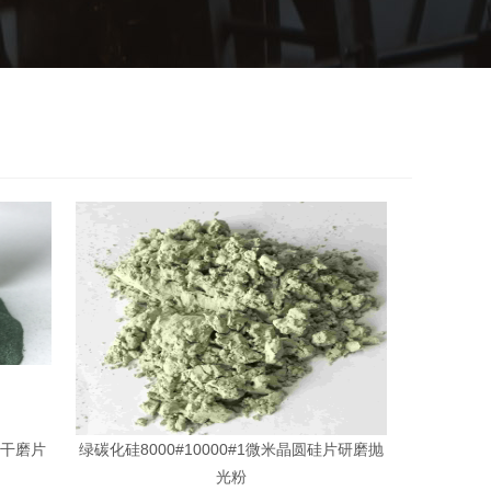
步干磨片
绿碳化硅8000#10000#1微米晶圆硅片研磨抛
光粉