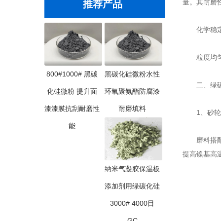
量。其耐磨
推荐产品
化学稳定
粒度均匀性
800#1000# 黑碳
黑碳化硅微粉水性
二、绿碳
化硅微粉 提升面
环氧聚氨酯防腐漆
漆漆膜抗刮耐磨性
耐磨填料
1、砂轮
能
磨料搭配：
提高镍基高
纳米气凝胶保温板
添加剂用绿碳化硅
3000# 4000目
GC